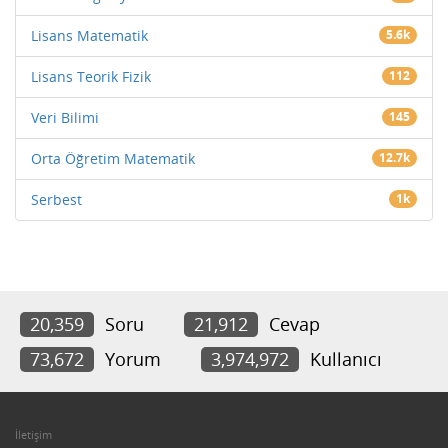
Lisans Matematik
5.6k
Lisans Teorik Fizik
112
Veri Bilimi
145
Orta Öğretim Matematik
12.7k
Serbest
1k
20,359
Soru
21,912
Cevap
73,672
Yorum
3,974,972
Kullanıcı
İletişim