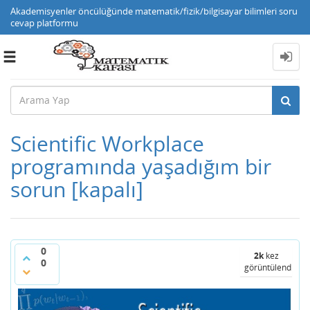
Akademisyenler öncülüğünde matematik/fizik/bilgisayar bilimleri soru
cevap platformu
Toggle
navigation
Scientific Workplace
programında yaşadığım bir
sorun
[kapalı]
0
2k
kez
0
görüntülendi