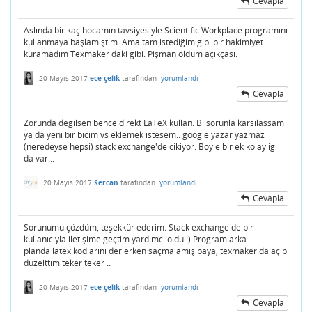
Cevapla
Aslında bir kaç hocamın tavsiyesiyle Scientific Workplace programını
kullanmaya başlamıştım. Ama tam istediğim gibi bir hakimiyet
kuramadım Texmaker daki gibi. Pişman oldum açıkçası.
20 Mayıs 2017
ece çelik
tarafından
yorumlandı
Cevapla
Zorunda degilsen bence direkt LaTeX kullan. Bi sorunla karsilassam
ya da yeni bir bicim vs eklemek istesem.. google yazar yazmaz
(neredeyse hepsi) stack exchange'de cikiyor. Boyle bir ek kolayligi
da var...
20 Mayıs 2017
Sercan
tarafından
yorumlandı
Cevapla
Sorunumu çözdüm, teşekkür ederim. Stack exchange de bir
kullanıcıyla iletişime geçtim yardımcı oldu :) Program arka
planda latex kodlarını derlerken saçmalamış baya, texmaker da açıp
düzelttim teker teker ..
20 Mayıs 2017
ece çelik
tarafından
yorumlandı
Cevapla