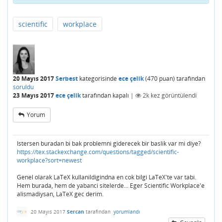
scientific
workplace
20 Mayıs 2017
Serbest
kategorisinde
ece çelik
(
470
puan)
tarafından
soruldu
23 Mayıs 2017
ece çelik
tarafından
kapalı
|
2k
kez görüntülendi
Yorum
Istersen buradan bi bak problemni giderecek bir baslik var mi diye?
https://tex.stackexchange.com/questions/tagged/scientific-
workplace?sort=newest
Genel olarak LaTeX kullanildigindna en cok bilgi LaTeX'te var tabi.
Hem burada, hem de yabanci sitelerde... Eger Scientific Workplace'e
alismadiysan, LaTeX gec derim.
20 Mayıs 2017
Sercan
tarafından
yorumlandı