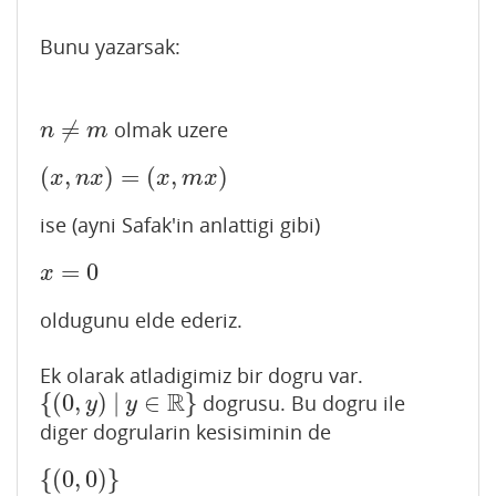
Bunu yazarsak:
≠
olmak uzere
n
≠
m
n
m
(
,
)
=
(
,
)
(
x
,
n
x
)
=
(
x
,
m
x
)
x
n
x
x
m
x
ise (ayni Safak'in anlattigi gibi)
=
0
x
=
0
x
oldugunu elde ederiz.
Ek olarak atladigimiz bir dogru var.
R
{
(
0
,
)
|
∈
}
dogrusu. Bu dogru ile
{
(
0
,
y
)
|
y
∈
R
}
y
y
diger dogrularin kesisiminin de
{
(
0
,
0
)
}
{
(
0
,
0
)
}