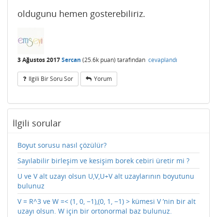
oldugunu hemen gosterebiliriz.
3 Ağustos 2017
Sercan
(
25.6k
puan)
tarafından
cevaplandı
Ilgili Bir Soru Sor
Yorum
İlgili sorular
Boyut sorusu nasıl çözülür?
Sayılabilir birleşim ve kesişim borek cebiri üretir mi ?
U ve V alt uzayı olsun U,V,U+V alt uzaylarının boyutunu
bulunuz
V = R^3 ve W =< (1, 0, −1),(0, 1, −1) > kümesi V ’nin bir alt
uzayı olsun. W için bir ortonormal baz bulunuz.