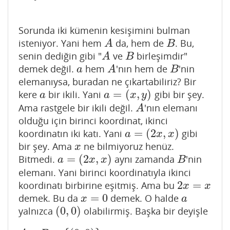
Sorunda iki kümenin kesişimini bulman
isteniyor. Yani hem
da, hem de
. Bu,
A
B
A
B
senin dediğin gibi "
ve
birleşimdir"
A
B
A
B
demek değil.
hem
'nın hem de
'nin
a
A
B
a
A
B
elemanıysa, buradan ne çıkartabiliriz? Bir
=
(
,
)
kere
bir ikili. Yani
gibi bir şey.
a
a
=
(
x
,
y
)
a
a
x
y
Ama rastgele bir ikili değil.
'nın elemanı
A
A
olduğu için birinci koordinat, ikinci
=
(
2
,
)
koordinatın iki katı. Yani
gibi
a
=
(
2
x
,
x
)
a
x
x
bir şey. Ama
ne bilmiyoruz henüz.
x
x
=
(
2
,
)
Bitmedi.
aynı zamanda
'nin
a
=
(
2
x
,
x
)
B
a
x
x
B
elemanı. Yani birinci koordinatıyla ikinci
2
=
koordinatı birbirine eşitmiş. Ama bu
2
x
=
x
x
x
=
0
demek. Bu da
demek. O halde
x
=
0
a
x
a
(
0
,
0
)
yalnızca
olabilirmiş. Başka bir deyişle
(
0
,
0
)