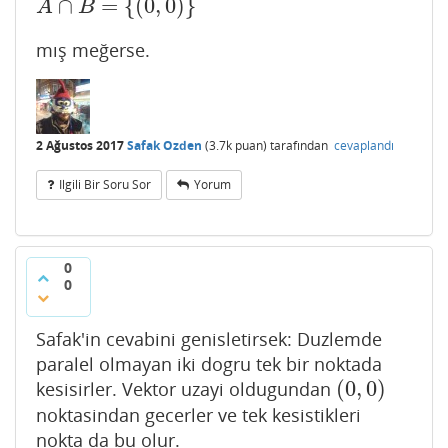
∩
=
{
(
0
,
0
)
}
A
∩
B
=
{
(
0
,
0
)
}
A
B
mış meğerse.
2 Ağustos 2017
Safak Ozden
(
3.7k
puan)
tarafından
cevaplandı
Ilgili Bir Soru Sor
Yorum
0
0
Safak'in cevabini genisletirsek: Duzlemde
paralel olmayan iki dogru tek bir noktada
(
0
,
0
)
kesisirler. Vektor uzayi oldugundan
(
0
,
0
)
noktasindan gecerler ve tek kesistikleri
nokta da bu olur.