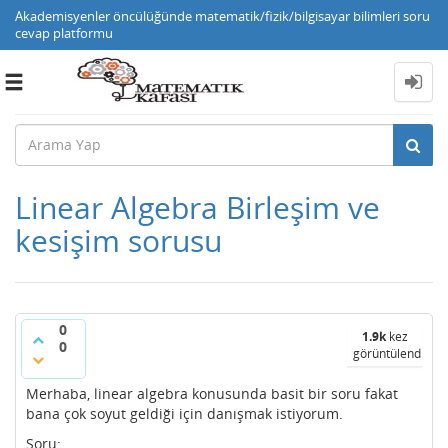
Akademisyenler öncülüğünde matematik/fizik/bilgisayar bilimleri soru
cevap platformu
Toggle
navigation
Linear Algebra Birleşim ve
kesişim sorusu
0
1.9k
kez
0
görüntülendi
Merhaba, linear algebra konusunda basit bir soru fakat
bana çok soyut geldiği için danışmak istiyorum.
Soru: