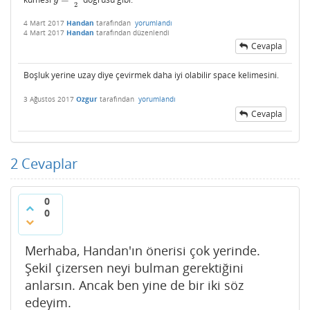
y
=
x
2
y
2
4 Mart 2017
Handan
tarafından
yorumlandı
4 Mart 2017
Handan
tarafından
düzenlendi
Cevapla
Boşluk yerine uzay diye çevirmek daha iyi olabilir space kelimesini.
3 Ağustos 2017
Ozgur
tarafından
yorumlandı
Cevapla
2
Cevaplar
0
0
Merhaba, Handan'ın önerisi çok yerinde.
Şekil çizersen neyi bulman gerektiğini
anlarsın. Ancak ben yine de bir iki söz
edeyim.