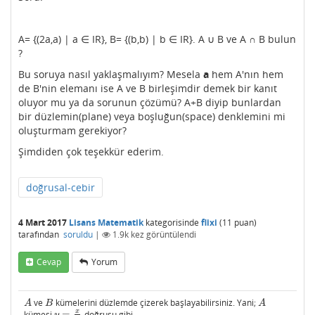
A= {(2a,a) | a ∈ IR}, B= {(b,b) | b ∈ IR}. A ∪ B ve A ∩ B bulun
?
Bu soruya nasıl yaklaşmalıyım? Mesela
a
hem A'nın hem
de B'nin elemanı ise A ve B birleşimdir demek bir kanıt
oluyor mu ya da sorunun çözümü? A+B diyip bunlardan
bir düzlemin(plane) veya boşluğun(space) denklemini mi
oluşturmam gerekiyor?
Şimdiden çok teşekkür ederim.
doğrusal-cebir
4 Mart 2017
Lisans Matematik
kategorisinde
flixi
(
11
puan)
tarafından
soruldu
|
1.9k
kez görüntülendi
Cevap
Yorum
ve
kümelerini düzlemde çizerek başlayabilirsiniz. Yani;
A
B
A
A
B
A
x
kümesi
=
doğrusu gibi.