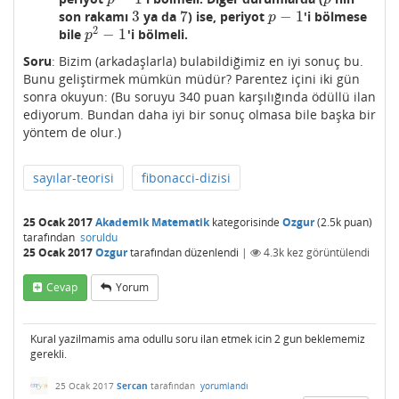
3
7
−
1
son rakamı
ya da
) ise, periyot
'i bölmese
3
7
p
−
1
p
2
−
1
bile
'i bölmeli.
p
2
−
1
p
Soru
: Bizim (arkadaşlarla) bulabildiğimiz en iyi sonuç bu.
Bunu geliştirmek mümkün müdür? Parentez içini iki gün
sonra okuyun: (Bu soruyu 340 puan karşılığında ödüllü ilan
ediyorum. Bundan daha iyi bir sonuç olmasa bile başka bir
yöntem de olur.)
sayılar-teorisi
fibonacci-dizisi
25 Ocak 2017
Akademik Matematik
kategorisinde
Ozgur
(
2.5k
puan)
tarafından
soruldu
25 Ocak 2017
Ozgur
tarafından
düzenlendi
|
4.3k
kez görüntülendi
Cevap
Yorum
Kural yazilmamis ama odullu soru ilan etmek icin 2 gun beklememiz
gerekli.
25 Ocak 2017
Sercan
tarafından
yorumlandı