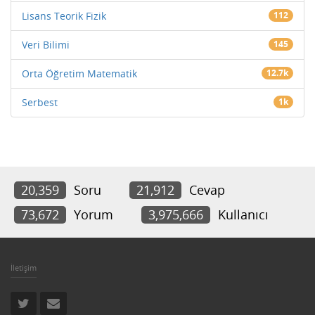
Lisans Teorik Fizik
112
Veri Bilimi
145
Orta Öğretim Matematik
12.7k
Serbest
1k
20,359
Soru
21,912
Cevap
73,672
Yorum
3,975,666
Kullanıcı
İletişim