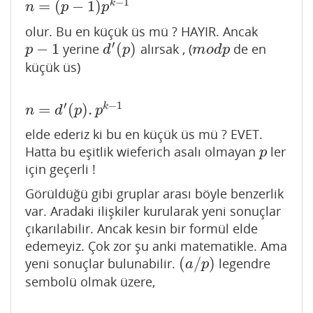
−
1
=
(
−
1
)
k
n
=
(
p
−
1
)
p
k
−
1
n
p
p
olur. Bu en küçük üs mü ? HAYIR. Ancak
′
−
1
(
)
yerine
alırsak , (
de en
p
−
1
d
′
(
p
)
m
o
d
p
p
d
p
m
o
d
p
küçük üs)
′
−
1
=
(
)
.
k
n
=
d
′
(
p
)
.
p
k
−
1
n
d
p
p
elde ederiz ki bu en küçük üs mü ? EVET.
Hatta bu eşitlik wieferich asalı olmayan
ler
p
p
için geçerli !
Görüldüğü gibi gruplar arası böyle benzerlik
var. Aradaki ilişkiler kurularak yeni sonuçlar
çıkarılabilir. Ancak kesin bir formül elde
edemeyiz. Çok zor şu anki matematikle. Ama
(
/
)
yeni sonuçlar bulunabilir.
legendre
(
a
/
p
)
a
p
sembolü olmak üzere,