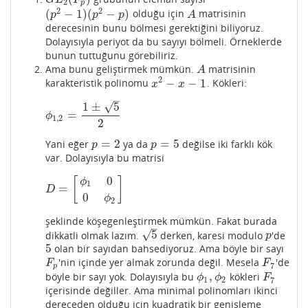
G
L
F
2
p
2
2
(
−
1
)
(
−
)
olduğu için
matrisinin
(
p
2
−
1
)
(
p
2
−
p
)
A
p
p
p
A
derecesinin bunu bölmesi gerektiğini biliyoruz.
Dolayısıyla periyot da bu sayıyı bölmeli. Örneklerde
bunun tuttuğunu görebiliriz.
Ama bunu geliştirmek mümkün.
matrisinin
A
A
2
−
−
1
karakteristik polinomu
. Kökleri:
x
2
−
x
−
1
x
x
–
√
1
±
5
=
ϕ
1
,
2
=
1
±
5
2
ϕ
1
,
2
2
=
2
=
5
Yani eğer
ya da
değilse iki farklı kök
p
=
2
p
=
5
p
p
var. Dolayısıyla bu matrisi
0
[
]
ϕ
1
=
D
=
[
ϕ
1
0
0
ϕ
2
]
D
0
ϕ
2
şeklinde köşegenleştirmek mümkün. Fakat burada
–
√
5
dikkatli olmak lazım.
derken, karesi modulo
'de
5
p
p
5
olan bir sayıdan bahsediyoruz. Ama böyle bir sayı
5
'nin içinde yer almak zorunda değil. Mesela
'de
F
p
F
7
F
F
7
p
,
böyle bir sayı yok. Dolayısıyla bu
kökleri
ϕ
1
,
ϕ
2
F
7
ϕ
ϕ
F
1
2
7
içerisinde değiller. Ama minimal polinomları ikinci
dereceden olduğu için kuadratik bir genişleme