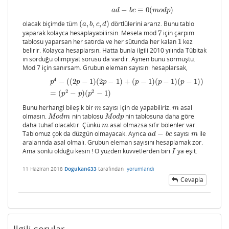
−
≡
0
(
)
a
d
−
b
c
≡
0
(
m
o
d
p
)
a
d
b
c
m
o
d
p
olacak biçimde tüm
(
,
,
,
)
dörtlülerini ararız. Bunu tablo
(
a
,
b
,
c
,
d
)
a
b
c
d
yaparak kolayca hesaplayabilirsin. Mesela mod
7
için çarpım
7
tablosu yaparsan her satırda ve her sütunda her kalan
1
kez
1
belirir. Kolayca hesaplarsın. Hatta bunla ilgili 2010 yılında Tübitak
ın sorduğu olimpiyat sorusu da vardır. Aynen bunu sormuştu.
Mod 7 için sanırsam. Grubun eleman sayısını hesaplarsak,
4
−
(
(
2
−
1
)
(
2
−
1
)
+
(
−
1
)
(
−
1
)
(
−
1
)
)
p
4
−
(
(
2
p
−
1
)
(
2
p
−
1
)
+
(
p
−
1
)
(
p
−
1
)
(
p
−
1
)
)
=
(
p
2
−
p
)
(
p
2
−
1
)
p
p
p
p
p
p
2
2
=
(
−
)
(
−
1
)
p
p
p
Bunu herhangi bileşik bir
sayısı için de yapabiliriz.
asal
m
m
m
m
olmasın.
nin tablosu
nin tablosuna daha göre
M
o
d
m
M
o
d
p
M
o
d
m
M
o
d
p
daha tuhaf olacaktır. Çünkü
asal olmazsa sıfır bölenler var.
m
m
Tablomuz çok da düzgün olmayacak. Ayrıca
−
sayısı
ile
a
d
−
b
c
m
a
d
b
c
m
aralarında asal olmalı. Grubun eleman sayısını hesaplamak zor.
Ama sonlu olduğu kesin ! O yüzden kuvvetlerden biri
ya eşit.
I
I
11 Haziran 2018
Dogukan633
tarafından
yorumlandı
Cevapla
İlgili sorular