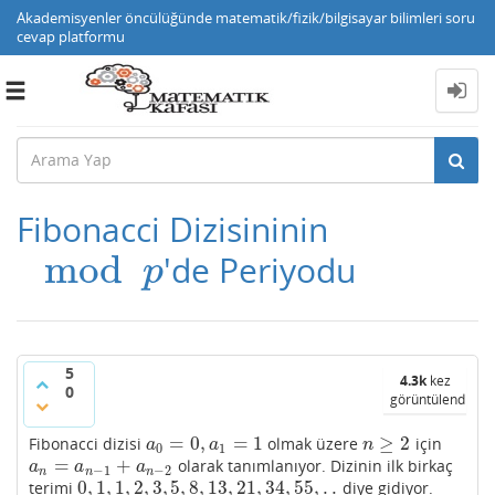
Akademisyenler öncülüğünde matematik/fizik/bilgisayar bilimleri soru
cevap platformu
Toggle
navigation
Fibonacci Dizisininin
mod
'de Periyodu
mod
p
p
5
4.3k
kez
0
görüntülendi
=
0
,
=
1
≥
2
Fibonacci dizisi
olmak üzere
için
a
0
=
0
,
a
1
=
1
n
≥
2
a
a
n
0
1
=
+
olarak tanımlanıyor. Dizinin ilk birkaç
a
n
=
a
n
−
1
+
a
n
−
2
a
a
a
−
1
−
2
n
n
n
0
,
1
,
1
,
2
,
3
,
5
,
8
,
13
,
21
,
34
,
55
,
.
.
terimi
diye gidiyor.
0
,
1
,
1
,
2
,
3
,
5
,
8
,
13
,
21
,
34
,
55
,
.
.