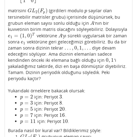
1
0
(
)
matrisini
(girdileri modulo
sayılar olan
G
L
2
(
F
p
)
p
G
L
F
p
2
p
tersinebilir matrisler grubu) içerisinde düşünürsek, bu
grubun eleman sayısı sonlu olduğu için
'nın bir
A
A
kuvvetinin birim matris olacağını söyleyebiliriz. Dolayısıyla
=
(
1
,
0
)
T
vektörüne
'yı sürekli uygularsak bir zaman
e
1
=
(
1
,
0
)
T
A
e
A
1
sonra
vektörüne geri geleceğimizi görebiliriz. Bu da bir
e
1
e
1
.
.
.
,
0
,
1
,
.
.
.
zaman sonra dizinin tekrar
diye devam
.
.
.
,
0
,
1
,
.
.
.
edeceğini söylüyor. Ama dizinin elemanları sadece
0
,
1
kendinden önceki iki elemana bağlı olduğu için
'i
0
,
1
yakaladığımız taktirde, dizi en başa dönmüştür diyebiliriz.
Tamam. Dizinin periyodik olduğunu söyledik. Peki
periyodu kaçtır?
Yukarıdaki örneklere bakacak olursak:
=
2
3
için: Periyot
.
p
=
2
3
p
=
3
8
için: Periyot
.
p
=
3
8
p
=
5
20
için: Periyot
.
p
=
5
20
p
=
7
16
için: Periyot
.
p
=
7
16
p
=
11
10
için: Periyot
.
p
=
11
10
p
Burada nasıl bir kural var? Bildiklerimiz şöyle:
(
)
grubunun eleman sayısı
G
L
2
(
F
p
)