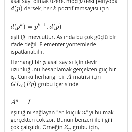
asal sayı olmak üzere, mod
deki periyoda
p
p
(
)
dersek, her
pozitif tamsayısı için
d
(
p
)
k
d
p
k
−
1
(
)
=
.
(
)
k
k
d
(
p
k
)
=
p
k
−
1
.
d
(
p
)
d
p
p
d
p
eşitliği mevcuttur. Aslında bu çok güçlü bir
ifade değil. Elementer yöntemlerle
ispatlanabilir.
Herhangi bir
asal sayısı için devir
p
p
uzunluğunu hesaplamak gerçekten güç bir
iş. Çünkü herhangi bir
matrisi için
A
A
(
)
grubu içerisinde
G
L
2
(
F
p
)
G
L
F
p
2
=
n
A
n
=
I
A
I
eşitliğini sağlayan "en küçük
" yi bulmak
n
n
gerçekten çok zor. Bunun benzeri ile ilgili
çok çalışıldı. Örneğin
grubu için,
Z
p
Z
p