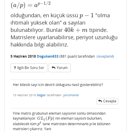
−
1
/
2
(
/
)
=
p
(
a
/
p
)
=
a
p
−
1
/
2
a
p
a
−
1
olduğundan, en küçük üssü
"olma
p
−
1
p
ihtimali yüksek olan"
sayıları
a
a
40
+
bulunabiliyor. Bunlar
tipinde.
40
k
+
m
k
m
Matrislere uyarlanabilirse, periyot uzunluğu
hakkında bilgi alabiliriz.
5 Haziran 2018
Dogukan633
(
881
puan)
tarafından
cevaplandı
Ilgili Bir Soru Sor
Yorum
Her bilesik sayi icin devirli oldugunu nasil gosterebiliriz?
10 Haziran 2018
Ozgur
tarafından
yorumlandı
Cevapla
Yine matris grubunun eleman sayısının sonlu olmasından
kaynaklanıyor.
(
)
nin eleman sayısını bulurken,
G
L
2
(
F
p
)
G
L
F
p
2
4
olabilecek tüm
tane matristen determinantı
ile bölünen
p
4
p
p
p
matrisleri çıkarırız. Yani