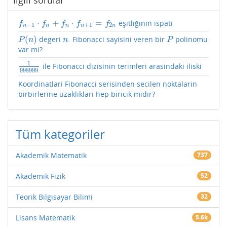
⋅
+
⋅
=
eşitliğinin ispatı
f
n
−
1
⋅
f
n
+
f
n
⋅
f
n
+
1
=
f
2
n
f
f
f
f
f
−
1
+
1
2
n
n
n
n
n
(
)
degeri
. Fibonacci sayisini veren bir
polinomu
P
(
n
)
n
P
P
n
n
P
var mi?
1
ile Fibonacci dizisinin terimleri arasindaki iliski
1
998999
998999
Koordinatlari Fibonacci serisinden secilen noktalarin
birbirlerine uzakliklari hep biricik midir?
Tüm kategoriler
Akademik Matematik
737
Akademik Fizik
52
Teorik Bilgisayar Bilimi
32
Lisans Matematik
5.6k