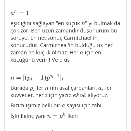
=
1
n
a
n
=
1
a
eşitliğini sağlayan "en küçük
" yi bulmak da
n
n
çok zor. Ben uzun zamandır düşünürüm bu
soruyu. En net sonuç Carmichael in
sonucudur. Carmicheal'in bulduğu üs her
zaman en küçük olmaz. Her
için en
a
a
küçüğünü verir ! Ve o üs
−
1
=
[
(
−
1
)
]
a
n
=
[
(
p
i
−
1
)
p
a
i
−
1
]
i
n
p
p
i
i
i
Burada
ler
nin asal çarpanları,
ler
p
i
n
a
i
p
n
a
i
i
kuvvetler, her
için yazıp
alıyoruz.
i
e
k
o
k
i
e
k
o
k
Bizim işimiz belli bir
sayısı için tabi.
a
a
=
k
İşin ilginç yanı
iken
n
=
p
k
n
p