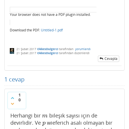
Your browser does not have a PDF plugin installed.
Download the PDF:
Untitled-1.pdf
21 Şubat 2017
OkkesDulgerci
tarafından
yorumlandı
21 Şubat 2017
OkkesDulgerci
tarafından
düzenlendi
Cevapla
1
cevap
1
0
Herhangi bir
bileşik sayısı için de
m
m
devirlidir. Ve
wieferich asalı olmayan bir
p
p