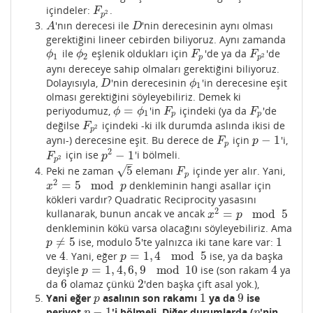
içindeler:
.
F
p
2
F
2
p
'nın derecesi ile
'nin derecesinin aynı olması
A
D
A
D
gerektiğini lineer cebirden biliyoruz. Aynı zamanda
ile
eşlenik oldukları için
'de ya da
'de
ϕ
1
ϕ
2
F
p
F
p
2
ϕ
ϕ
F
F
1
2
2
p
p
aynı dereceye sahip olmaları gerektiğini biliyoruz.
Dolayısıyla,
'nin derecesinin
'in derecesine eşit
D
ϕ
1
D
ϕ
1
olması gerektiğini söyleyebiliriz. Demek ki
=
periyodumuz,
'in
içindeki (ya da
'de
ϕ
=
ϕ
1
F
p
F
p
ϕ
ϕ
F
F
1
p
p
değilse
içindeki -ki ilk durumda aslında ikisi de
F
p
2
F
2
p
−
1
aynı-) derecesine eşit. Bu derece de
için
'i,
F
p
p
−
1
F
p
p
2
−
1
için ise
'i bölmeli.
F
p
2
p
2
−
1
F
p
2
p
–
√
5
Peki ne zaman
elemanı
içinde yer alır. Yani,
5
F
p
F
p
2
=
5
mod
denkleminin hangi asallar için
x
2
=
5
mod
p
x
p
kökleri vardır? Quadratic Reciprocity yasasını
2
=
mod
5
kullanarak, bunun ancak ve ancak
x
2
=
p
mod
5
x
p
denkleminin kökü varsa olacağını söyleyebiliriz. Ama
≠
5
5
1
ise, modulo
'te yalnızca iki tane kare var:
p
≠
5
5
1
p
4
=
1
,
4
mod
5
ve
. Yani, eğer
ise, ya da başka
4
p
=
1
,
4
mod
5
p
=
1
,
4
,
6
,
9
mod
10
4
deyişle
ise (son rakam
ya
p
=
1
,
4
,
6
,
9
mod
10
4
p
6
2
da
olamaz çünkü
'den başka çift asal yok.),
6
2
1
9
Yani eğer
asalının son rakamı
ya da
ise
p
1
9
p
−
1
periyot
'i bölmeli. Diğer durumlarda (
'nin
p
−
1
p
p
p