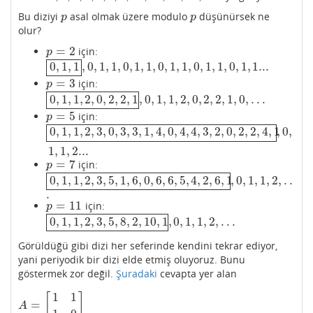
Bu diziyi
asal olmak üzere modulo
düşünürsek ne
p
p
p
p
olur?
=
2
için:
p
=
2
p
0
,
1
,
1
,
0
,
1
,
1
,
0
,
1
,
1
,
0
,
1
,
1
,
0
,
1
,
1
,
0
,
1
,
1...
0
,
1
,
1
,
0
,
1
,
1
,
0
,
1
,
1
,
0
,
1
,
1
,
0
,
1
,
1
,
0
,
1
,
1...
=
3
için:
p
=
3
p
0
,
1
,
1
,
2
,
0
,
2
,
2
,
1
,
0
,
1
,
1
,
2
,
0
,
2
,
2
,
1
,
0
,
.
.
.
0
,
1
,
1
,
2
,
0
,
2
,
2
,
1
,
0
,
1
,
1
,
2
,
0
,
2
,
2
,
1
,
0
,
.
.
.
=
5
için:
p
=
5
p
0
,
1
,
1
,
2
,
3
,
0
,
3
,
3
,
1
,
4
,
0
,
4
,
4
,
3
,
2
,
0
,
2
,
2
,
4
,
1
,
0
,
0
,
1
,
1
,
2
,
3
,
0
,
3
,
3
,
1
,
4
,
0
,
4
,
4
,
3
,
2
,
0
,
2
,
2
,
4
,
1
,
0
,
1
,
1
,
2...
1
,
1
,
2...
=
7
için:
p
=
7
p
0
,
1
,
1
,
2
,
3
,
5
,
1
,
6
,
0
,
6
,
6
,
5
,
4
,
2
,
6
,
1
,
0
,
1
,
1
,
2
,
.
.
0
,
1
,
1
,
2
,
3
,
5
,
1
,
6
,
0
,
6
,
6
,
5
,
4
,
2
,
6
,
1
,
0
,
1
,
1
,
2
,
.
.
.
.
=
11
için:
p
=
11
p
0
,
1
,
1
,
2
,
3
,
5
,
8
,
2
,
10
,
1
,
0
,
1
,
1
,
2
,
.
.
.
0
,
1
,
1
,
2
,
3
,
5
,
8
,
2
,
10
,
1
,
0
,
1
,
1
,
2
,
.
.
.
Görüldüğü gibi dizi her seferinde kendini tekrar ediyor,
yani periyodik bir dizi elde etmiş oluyoruz. Bunu
göstermek zor değil.
Şuradaki
cevapta yer alan
1
1
[
]
=
A
=
[
1
1
1
0
]
A