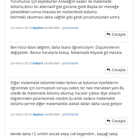
Yorumunuz için teşekkürler.Anladığım kadarı ile matematik
bölümü,ikinci bir alternatif gibi gözüme geldi.Başka bir mesleğe
yöneldikten sonra (mesela bir mühendislik bölümü
bitirmek) okunması daha sağlıklı gibi geldi yorumunuzdan sonra.
24 Aralık 2016
baykus
tarafından
yorumlandı
Cevapla
Ben hoca falan değilim, daha lisans öğrencisiyim. Düşüncelerim
değişebilir. Bence hocalarla konuş. Matematik Köyüne git mesala.
24 Aralık 2016
kabare
tarafından
yorumlandı
Cevapla
Diğer matematik bölümlerinden farkını ve bölümün özelliklerini
öğrenmek için sormuştum soruyu zaten, bir nevi meraktan yani.Bu
sitede de matematik bölümü okumuş hocalar çoktur diye onların
bilgilerinden yararlanmak istedim.Şu anlık sadece matematik
bölümü yerine diğer matematikle alakalı dallar daha cazip geliyor
24 Aralık 2016
baykus
tarafından
yorumlandı
Cevapla
bende daha 12 sınıfım ancak sıteyı cok begendım , bayağı takıp