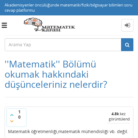
Akademisyenler öncülüğünde matematik/fizik/bilgisayar bilimleri soru
cevap platformu
Toggle
navigation
''Matematik'' Bölümü
okumak hakkındaki
düşünceleriniz nelerdir?
1
4.8k
kez
0
görüntülendi
Matematik öğretmenliği,matematik mühendisliği vb. değil.