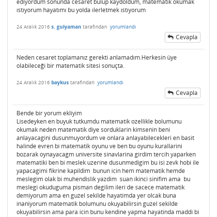
edıyordum sonunda cesaret bulup kaydoldum, matematık okumak
ıstıyorum hayatımı bu yolda ılerletmek ıstıyorum
24 Aralık 2016
s. gulyaman
tarafından
yorumlandı
Cevapla
Neden cesaret toplamanız gerekti anlamadım.Herkesin üye
olabileceği bir matematik sitesi sonuçta.
24 Aralık 2016
baykus
tarafından
yorumlandı
Cevapla
Bende bir yorum ekliyim
Lisedeyken en buyuk tutkumdu matematik ozellikle bolumunu
okumak neden matematik diye sorduklarin kimsenin beni
anlayacagini dusunmuyordum ve onlara anlayabilecekleri en basit
halinde evren bi matematik oyunu ve ben bu oyunu kurallarini
bozarak oynayacagm universite sinavlarina girdim tercih yaparken
matematiki ben bi meslek uzerine dusunmedigim bu isi zevk hobi ile
yapacagimi fikrine kapildim bunun icin hem matematik hemde
meslegim olak bi muhendislik yazdim suan ikinci sinifim ama bu
meslegi okuduguma pisman degilim ileri de sacece matematik
demiyorum ama en guzel sekilde hayatimda yer olcak buna
inaniyorum matematik bolumunu okuyabilirsin guzel sekilde
okuyabilirsin ama para icin bunu kendine yapma hayatinda maddi bi