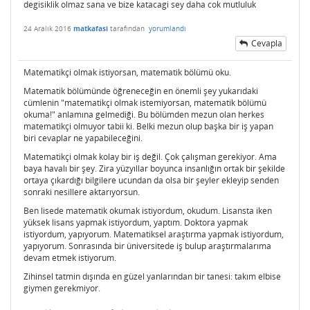
degisiklik olmaz sana ve bize katacagi sey daha cok mutluluk
24 Aralık 2016
matkafasi
tarafından
yorumlandı
Cevapla
Matematikçi olmak istiyorsan, matematik bölümü oku.
Matematik bölümünde öğreneceğin en önemli şey yukarıdaki
cümlenin "matematikçi olmak istemiyorsan, matematik bölümü
okuma!" anlamına gelmediği. Bu bölümden mezun olan herkes
matematikçi olmuyor tabii ki. Belki mezun olup başka bir iş yapan
biri cevaplar ne yapabileceğini.
Matematikçi olmak kolay bir iş değil. Çok çalışman gerekiyor. Ama
baya havalı bir şey. Zira yüzyıllar boyunca insanlığın ortak bir şekilde
ortaya çıkardığı bilgilere ucundan da olsa bir şeyler ekleyip senden
sonraki nesillere aktarıyorsun.
Ben lisede matematik okumak istiyordum, okudum. Lisansta iken
yüksek lisans yapmak istiyordum, yaptım. Doktora yapmak
istiyordum, yapıyorum. Matematiksel araştırma yapmak istiyordum,
yapıyorum. Sonrasında bir üniversitede iş bulup araştırmalarıma
devam etmek istiyorum.
Zihinsel tatmin dışında en güzel yanlarından bir tanesi: takım elbise
giymen gerekmiyor.