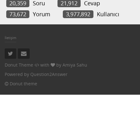
20,359
Soru
21,912
Cevap
73,672
Yorum
3,977,892
Kullanıcı
İletişim
Donut Theme
with
by
Amiya Sahu
Powered by
Question2Answer
Donut theme