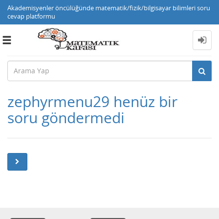
Akademisyenler öncülüğünde matematik/fizik/bilgisayar bilimleri soru
cevap platformu
Toggle
navigation
zephyrmenu29 henüz bir
soru göndermedi