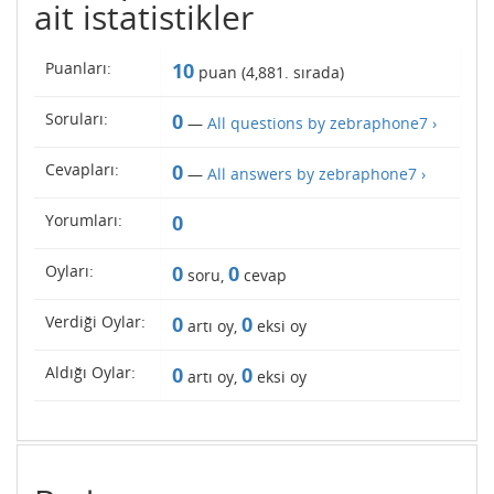
ait istatistikler
Puanları:
10
puan (
4,881
. sırada)
Soruları:
0
—
All questions by zebraphone7 ›
Cevapları:
0
—
All answers by zebraphone7 ›
Yorumları:
0
Oyları:
0
0
soru,
cevap
Verdiği Oylar:
0
0
artı oy,
eksi oy
Aldığı Oylar:
0
0
artı oy,
eksi oy