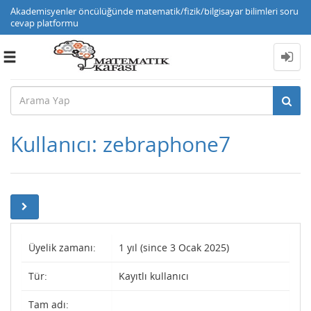
Akademisyenler öncülüğünde matematik/fizik/bilgisayar bilimleri soru
cevap platformu
Toggle
navigation
Kullanıcı: zebraphone7
Üyelik zamanı:
1 yıl (since 3 Ocak 2025)
Tür:
Kayıtlı kullanıcı
Tam adı: