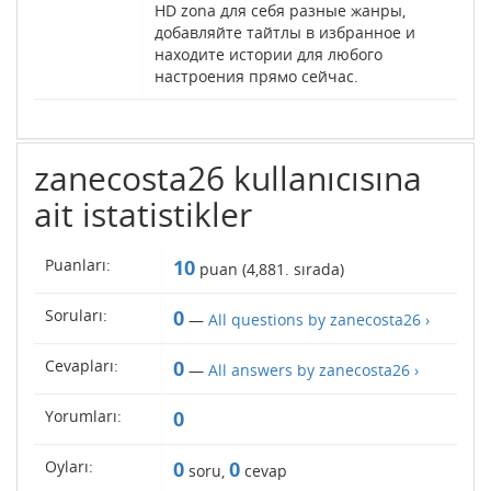
HD zona для себя разные жанры,
добавляйте тайтлы в избранное и
находите истории для любого
настроения прямо сейчас.
zanecosta26 kullanıcısına
ait istatistikler
Puanları:
10
puan (
4,881
. sırada)
Soruları:
0
—
All questions by zanecosta26 ›
Cevapları:
0
—
All answers by zanecosta26 ›
Yorumları:
0
Oyları:
0
0
soru,
cevap