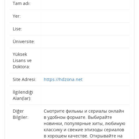
Tam adı:
Yer:
Lise:
Üniversite:
Yüksek
Lisans ve
Doktora:
Site Adresi:
https://hdzona.net
İlgilendiği
Alan(lar):
Diğer
Смотрите фильмы и сериалы онлайн
Bilgiler:
в удобном формате. Выбирайте
новинки, популярные хиты, любимую
классику и свежие эпизоды сериалов
в хорошем качестве. Открывайте на