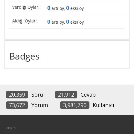
Verdiği Oylar:
0
0
artı oy,
eksi oy
Aldığı Oylar:
0
0
artı oy,
eksi oy
Badges
20,359
Soru
21,912
Cevap
73,672
Yorum
3,981,790
Kullanıcı
İletişim