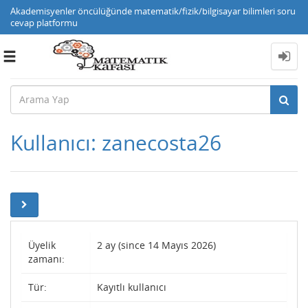
Akademisyenler öncülüğünde matematik/fizik/bilgisayar bilimleri soru
cevap platformu
Toggle
navigation
Kullanıcı: zanecosta26
Üyelik
2 ay (since 14 Mayıs 2026)
zamanı:
Tür:
Kayıtlı kullanıcı