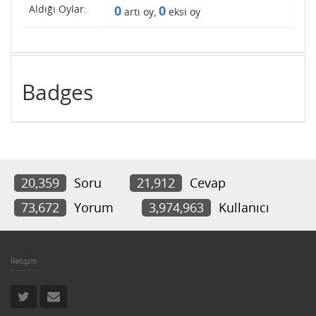
Aldığı Oylar:
0
0
artı oy,
eksi oy
Badges
20,359
Soru
21,912
Cevap
73,672
Yorum
3,974,963
Kullanıcı
İletişim