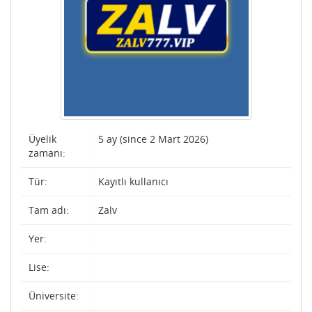
Üyelik
5 ay (since 2 Mart 2026)
zamanı:
Tür:
Kayıtlı kullanıcı
Tam adı:
Zalv
Yer:
Lise:
Üniversite: