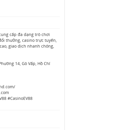
 cung cấp đa dạng trò chơi
ổi thưởng, casino trực tuyến,
 cao, giao dịch nhanh chóng,
 Phường 14, Gò Vấp, Hồ Chí
and.com/
l.com
V88 #CasinoEV88