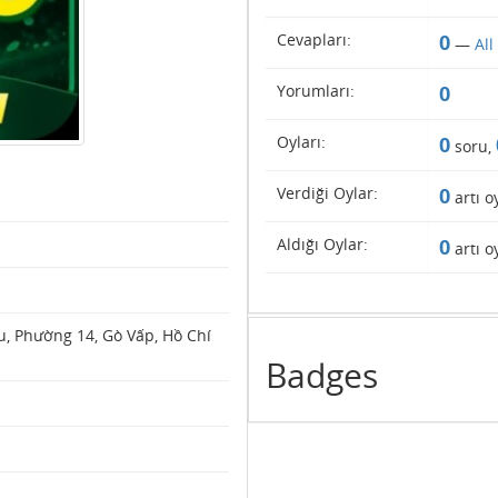
Cevapları:
0
—
Al
Yorumları:
0
Oyları:
0
soru,
Verdiği Oylar:
0
artı o
Aldığı Oylar:
0
artı o
, Phường 14, Gò Vấp, Hồ Chí
Badges