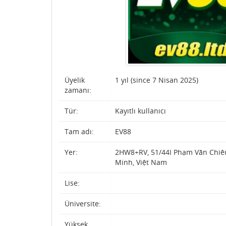
Üyelik
1 yıl (since 7 Nisan 2025)
zamanı:
Tür:
Kayıtlı kullanıcı
Tam adı:
EV88
Yer:
2HW8+RV, 51/44I Phạm Văn Chiêu
Minh, Việt Nam
Lise:
Üniversite:
Yüksek