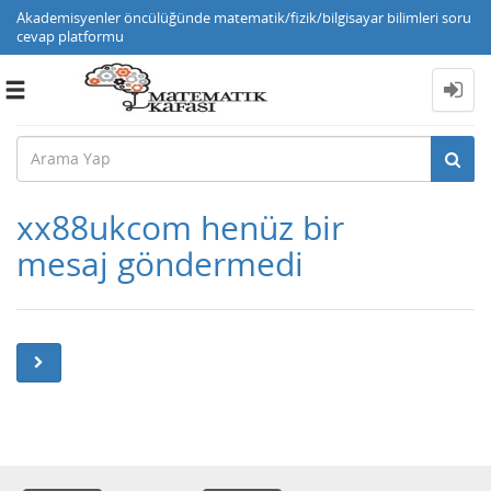
Akademisyenler öncülüğünde matematik/fizik/bilgisayar bilimleri soru
cevap platformu
Toggle
navigation
xx88ukcom henüz bir
mesaj göndermedi