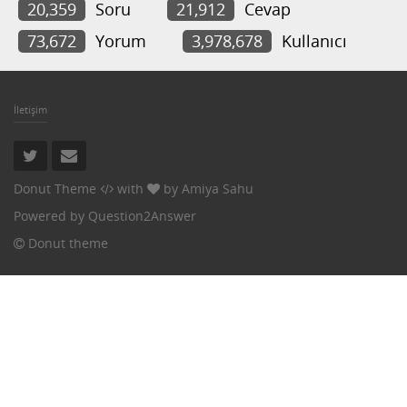
20,359
Soru
21,912
Cevap
73,672
Yorum
3,978,678
Kullanıcı
İletişim
Donut Theme
with
by
Amiya Sahu
Powered by
Question2Answer
Donut theme