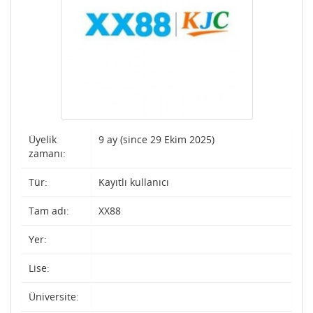
Üyelik
9 ay (since 29 Ekim 2025)
zamanı:
Tür:
Kayıtlı kullanıcı
Tam adı:
XX88
Yer:
Lise:
Üniversite: