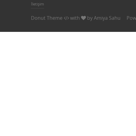
İletişim
Donut Theme
with
by
Amiya Sahu
Pow