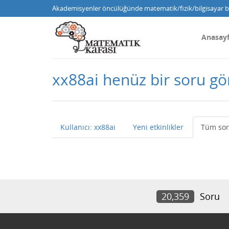
Akademisyenler öncülüğünde matematik/fizik/bilgisayar bi
Anasay
xx88ai henüz bir soru g
Kullanıcı: xx88ai
Yeni etkinlikler
Tüm sor
20,359
Soru