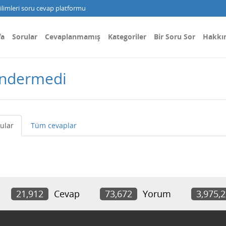
limleri soru cevap platformu
fa
Sorular
Cevaplanmamış
Kategoriler
Bir Soru Sor
Hakkı
öndermedi
ular
Tüm cevaplar
21,912
Cevap
73,672
Yorum
3,975,