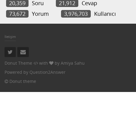
20,359
Soru
21,912
Cevap
73,672
Yorum
3,976,703
Kullanıcı
İletişim
Donut Theme
with
by
Amiya Sahu
Powered by
Question2Answer
Donut theme