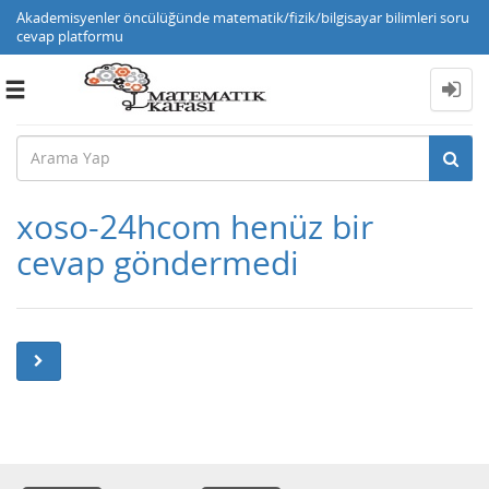
Akademisyenler öncülüğünde matematik/fizik/bilgisayar bilimleri soru
cevap platformu
Toggle
navigation
xoso-24hcom henüz bir
cevap göndermedi