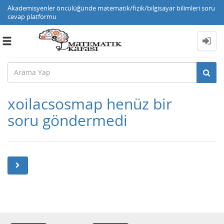
Akademisyenler öncülüğünde matematik/fizik/bilgisayar bilimleri soru
cevap platformu
Toggle
navigation
xoilacsosmap henüz bir
soru göndermedi