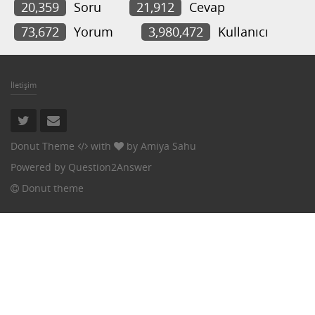
20,359
Soru
21,912
Cevap
73,672
Yorum
3,980,472
Kullanıcı
İletişim
Donut Theme
with
by
Amiya Sahu
Powered by
Question2Answer
Donut theme