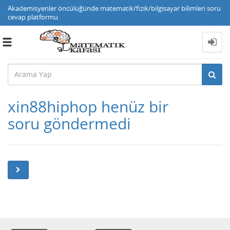
Akademisyenler öncülüğünde matematik/fizik/bilgisayar bilimleri soru
cevap platformu
Toggle
navigation
xin88hiphop henüz bir
soru göndermedi