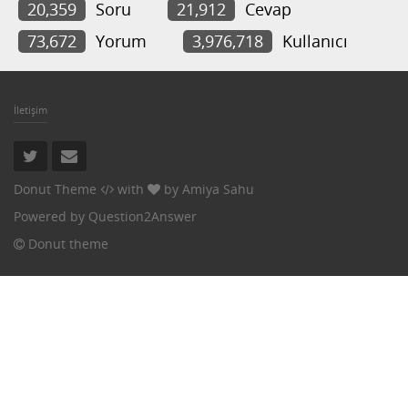
20,359
Soru
21,912
Cevap
73,672
Yorum
3,976,718
Kullanıcı
İletişim
Donut Theme
with
by
Amiya Sahu
Powered by
Question2Answer
Donut theme