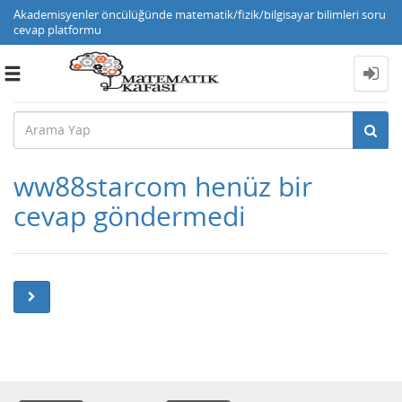
Akademisyenler öncülüğünde matematik/fizik/bilgisayar bilimleri soru
cevap platformu
Toggle
navigation
ww88starcom henüz bir
cevap göndermedi