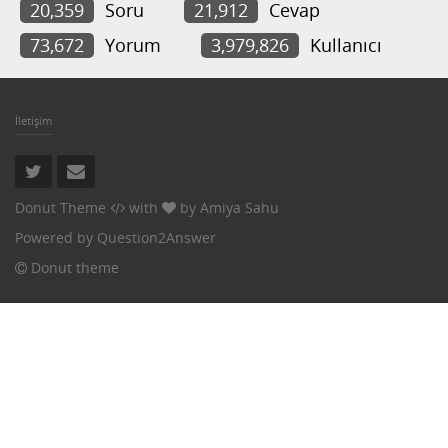
20,359
Soru
21,912
Cevap
73,672
Yorum
3,979,826
Kullanıcı
İletişim
Donut Theme
with
by
Amiya Sahu
Powered by
Question2Answer
Donut theme