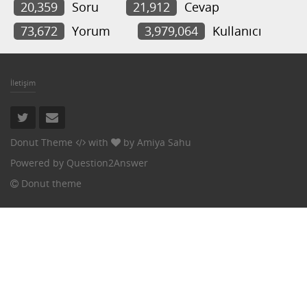
20,359
Soru
21,912
Cevap
73,672
Yorum
3,979,064
Kullanıcı
İletişim
Donut Theme
with
by
Amiya Sahu
Powered by
Question2Answer
Donut theme