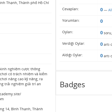
Bình Thạnh, Thành phố Hồ Chí
Cevapları:
0
—
Al
Yorumları:
0
Oyları:
0
soru
Verdiği Oylar:
0
artı 
Aldığı Oylar:
0
artı 
 kinh nghiệm cược thông
hơi có trách nhiệm và kiểm
 chơi nâng cao kỹ năng, ra
Badges
g trải nghiệm giải trí an
academy.site/
om
ờng 14, Bình Thạnh, Thành