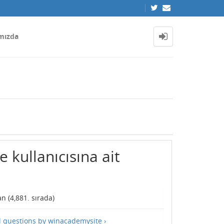
mızda
 kullanıcısına ait
n (
4,881
. sırada)
l questions by winacademysite ›