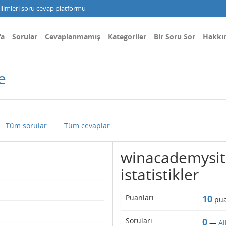
limleri soru cevap platformu
fa
Sorular
Cevaplanmamış
Kategoriler
Bir Soru Sor
Hakkı
e
Tüm sorular
Tüm cevaplar
winacademysite
istatistikler
Puanları:
10
pua
Soruları:
0
—
Al