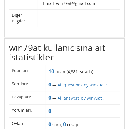
- Email: win79at@gmail.com
Diğer
Bilgiler:
win79at kullanıcısına ait
istatistikler
Puanları:
10
puan (
4,881
. sırada)
Soruları:
0
—
All questions by win79at ›
Cevapları:
0
—
All answers by win79at ›
Yorumları:
0
Oyları:
0
0
soru,
cevap