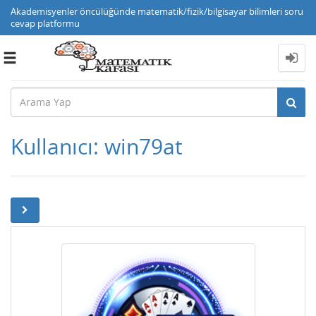
Akademisyenler öncülüğünde matematik/fizik/bilgisayar bilimleri soru
cevap platformu
Toggle
navigation
Kullanıcı: win79at