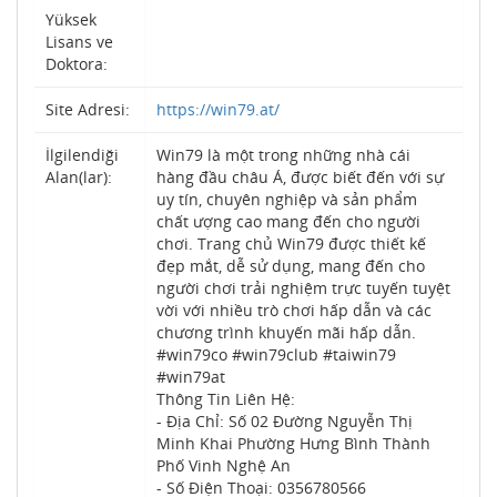
Yüksek
Lisans ve
Doktora:
Site Adresi:
https://win79.at/
İlgilendiği
Win79 là một trong những nhà cái
Alan(lar):
hàng đầu châu Á, được biết đến với sự
uy tín, chuyên nghiệp và sản phẩm
chất ượng cao mang đến cho người
chơi. Trang chủ Win79 được thiết kế
đẹp mắt, dễ sử dụng, mang đến cho
người chơi trải nghiệm trực tuyến tuyệt
vời với nhiều trò chơi hấp dẫn và các
chương trình khuyến mãi hấp dẫn.
#win79co #win79club #taiwin79
#win79at
Thông Tin Liên Hệ:
- Địa Chỉ: Số 02 Đường Nguyễn Thị
Minh Khai Phường Hưng Bình Thành
Phố Vinh Nghệ An
- Số Điện Thoại: 0356780566