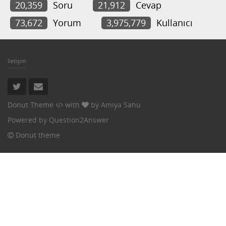
20,359
Soru
21,912
Cevap
73,672
Yorum
3,975,779
Kullanıcı
İletişim
Donut Theme
with
by
Amiya Sahu
Powered by
Question2Answer
Donut theme