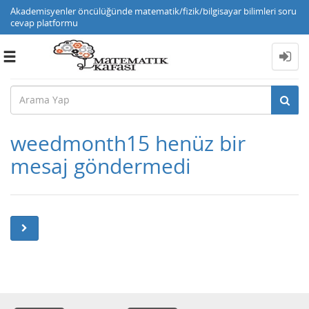
Akademisyenler öncülüğünde matematik/fizik/bilgisayar bilimleri soru
cevap platformu
Toggle
navigation
weedmonth15 henüz bir
mesaj göndermedi