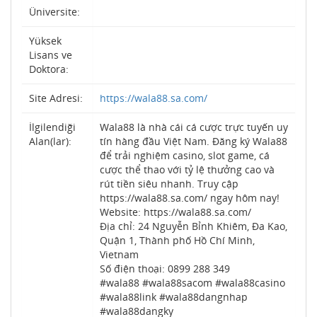
Üniversite:
Yüksek
Lisans ve
Doktora:
Site Adresi:
https://wala88.sa.com/
İlgilendiği
Wala88 là nhà cái cá cược trực tuyến uy
Alan(lar):
tín hàng đầu Việt Nam. Đăng ký Wala88
để trải nghiệm casino, slot game, cá
cược thể thao với tỷ lệ thưởng cao và
rút tiền siêu nhanh. Truy cập
https://wala88.sa.com/ ngay hôm nay!
Website: https://wala88.sa.com/
Địa chỉ: 24 Nguyễn Bỉnh Khiêm, Đa Kao,
Quận 1, Thành phố Hồ Chí Minh,
Vietnam
Số điện thoại: 0899 288 349
#wala88 #wala88sacom #wala88casino
#wala88link #wala88dangnhap
#wala88dangky