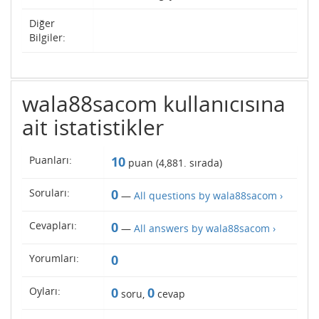
Diğer
Bilgiler:
wala88sacom kullanıcısına
ait istatistikler
Puanları:
10
puan (
4,881
. sırada)
Soruları:
0
—
All questions by wala88sacom ›
Cevapları:
0
—
All answers by wala88sacom ›
Yorumları:
0
Oyları:
0
0
soru,
cevap