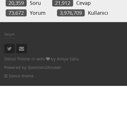
20,359
Soru
21,912
Cevap
73,672
Yorum
3,976,709
Kullanıcı
İletişim
Donut Theme
with
by
Amiya Sahu
Powered by
Question2Answer
Donut theme