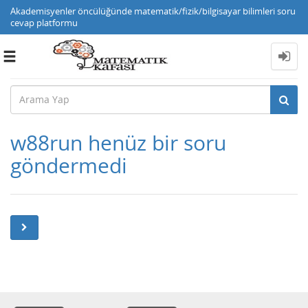
Akademisyenler öncülüğünde matematik/fizik/bilgisayar bilimleri soru
cevap platformu
Toggle
navigation
w88run henüz bir soru
göndermedi