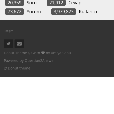
20,359
Soru
21,912
Cevap
73,672
Yorum
3,979,823
Kullanıcı
İletişim
Donut Theme
with
by
Amiya Sahu
Powered by
Question2Answer
Donut theme