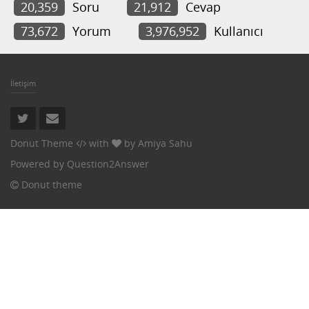
20,359
Soru
21,912
Cevap
73,672
Yorum
3,976,952
Kullanıcı
İletişim
Donut Theme
with
by
Amiya Sahu
Powered by
Question2Answer
Donut theme