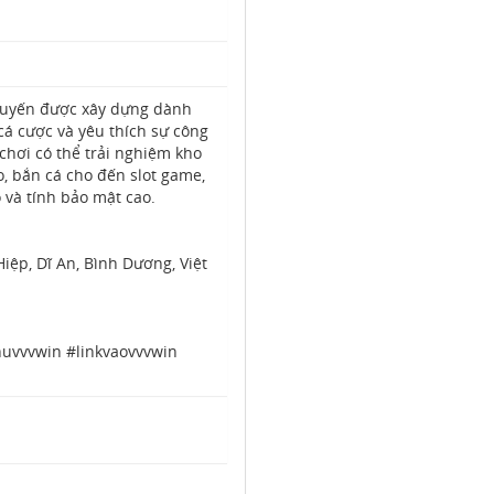
c tuyến được xây dựng dành
á cược và yêu thích sự công
chơi có thể trải nghiệm kho
o, bắn cá cho đến slot game,
ộ và tính bảo mật cao.
Hiệp, Dĩ An, Bình Dương, Việt
uvvvwin #linkvaovvvwin