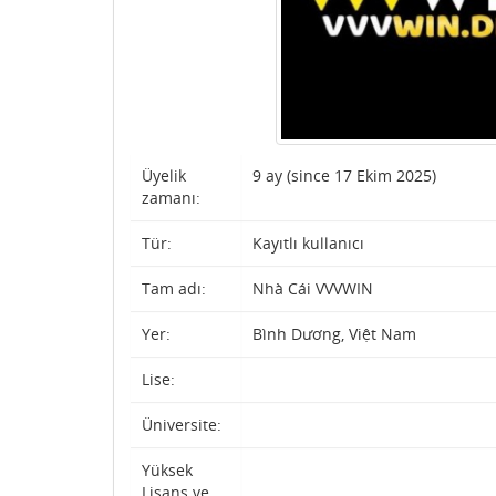
Üyelik
9 ay (since 17 Ekim 2025)
zamanı:
Tür:
Kayıtlı kullanıcı
Tam adı:
Nhà Cái VVVWIN
Yer:
Bình Dương, Việt Nam
Lise:
Üniversite:
Yüksek
Lisans ve