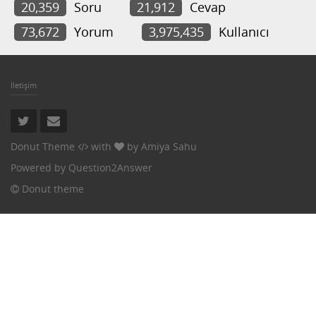
20,359
Soru
21,912
Cevap
73,672
Yorum
3,975,435
Kullanıcı
İletişim
Donut Theme
with
by
Amiya Sahu
Powered by
Question2Answer
Donut theme