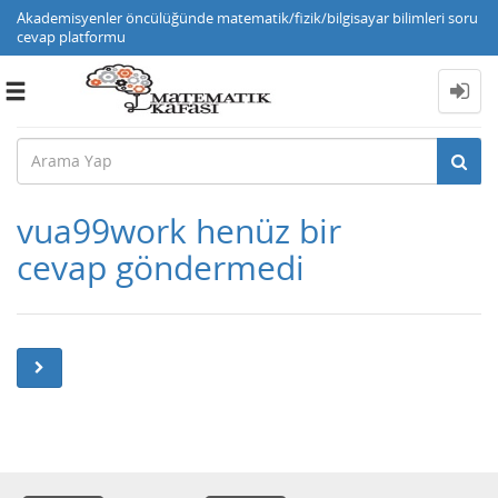
Akademisyenler öncülüğünde matematik/fizik/bilgisayar bilimleri soru
cevap platformu
Toggle
navigation
vua99work henüz bir
cevap göndermedi