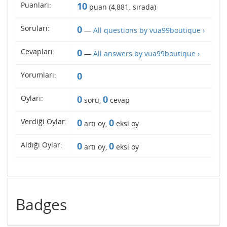
Puanları:
10
puan (
4,881
. sırada)
Soruları:
0
—
All questions by vua99boutique ›
Cevapları:
0
—
All answers by vua99boutique ›
Yorumları:
0
Oyları:
0
0
soru,
cevap
Verdiği Oylar:
0
0
artı oy,
eksi oy
Aldığı Oylar:
0
0
artı oy,
eksi oy
Badges