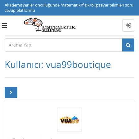
Akademisyenler öncülüğünde matematik/fizik/bilgisayar bilimleri soru
cevap platformu
Toggle
navigation
Kullanıcı: vua99boutique