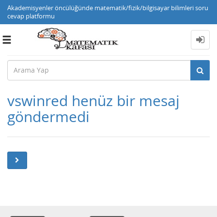
Akademisyenler öncülüğünde matematik/fizik/bilgisayar bilimleri soru
cevap platformu
Toggle
navigation
vswinred henüz bir mesaj
göndermedi