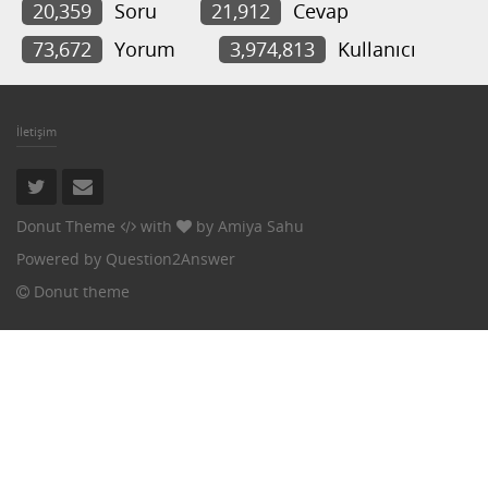
20,359
Soru
21,912
Cevap
73,672
Yorum
3,974,813
Kullanıcı
İletişim
Donut Theme
with
by
Amiya Sahu
Powered by
Question2Answer
Donut theme