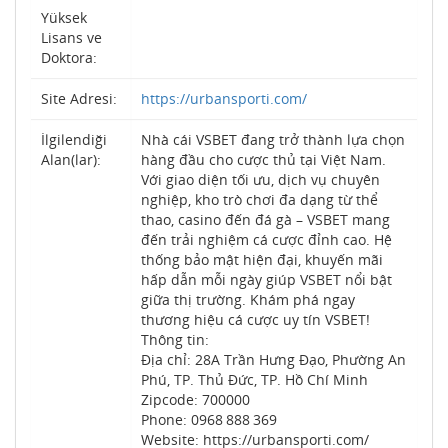
Yüksek
Lisans ve
Doktora:
Site Adresi:
https://urbansporti.com/
İlgilendiği
Nhà cái VSBET đang trở thành lựa chọn
Alan(lar):
hàng đầu cho cược thủ tại Việt Nam.
Với giao diện tối ưu, dịch vụ chuyên
nghiệp, kho trò chơi đa dạng từ thể
thao, casino đến đá gà – VSBET mang
đến trải nghiệm cá cược đỉnh cao. Hệ
thống bảo mật hiện đại, khuyến mãi
hấp dẫn mỗi ngày giúp VSBET nổi bật
giữa thị trường. Khám phá ngay
thương hiệu cá cược uy tín VSBET!
Thông tin:
Địa chỉ: 28A Trần Hưng Đạo, Phường An
Phú, TP. Thủ Đức, TP. Hồ Chí Minh
Zipcode: 700000
Phone: 0968 888 369
Website: https://urbansporti.com/