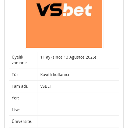
Üyelik
11 ay (since 13 Ağustos 2025)
zamanı:
Tür:
Kayıtlı kullanıcı
Tam adı:
VSBET
Yer:
Lise:
Üniversite: