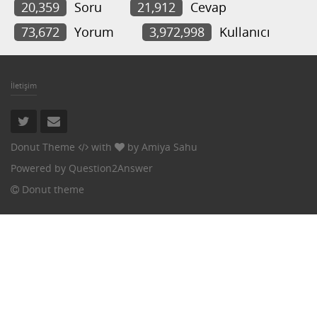
20,359
Soru
21,912
Cevap
73,672
Yorum
3,972,998
Kullanıcı
İletişim
Donut Theme
with
by
Amiya Sahu
Powered by
Question2Answer
Donut theme