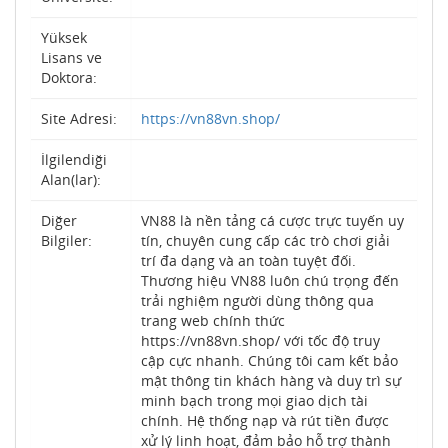
Yüksek
Lisans ve
Doktora:
Site Adresi:
https://vn88vn.shop/
İlgilendiği
Alan(lar):
Diğer
VN88 là nền tảng cá cược trực tuyến uy
Bilgiler:
tín, chuyên cung cấp các trò chơi giải
trí đa dạng và an toàn tuyệt đối.
Thương hiệu VN88 luôn chú trọng đến
trải nghiệm người dùng thông qua
trang web chính thức
https://vn88vn.shop/ với tốc độ truy
cập cực nhanh. Chúng tôi cam kết bảo
mật thông tin khách hàng và duy trì sự
minh bạch trong mọi giao dịch tài
chính. Hệ thống nạp và rút tiền được
xử lý linh hoạt, đảm bảo hỗ trợ thành