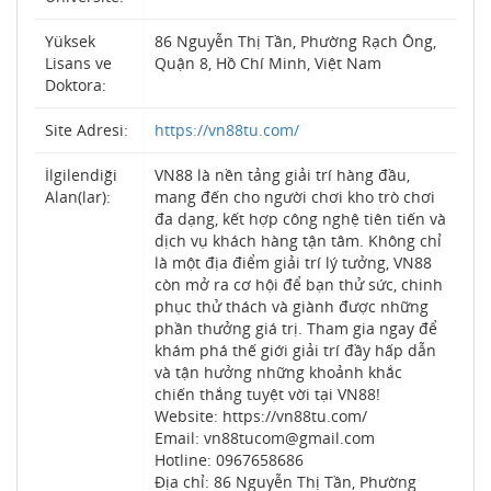
Yüksek
86 Nguyễn Thị Tần, Phường Rạch Ông,
Lisans ve
Quận 8, Hồ Chí Minh, Việt Nam
Doktora:
Site Adresi:
https://vn88tu.com/
İlgilendiği
VN88 là nền tảng giải trí hàng đầu,
Alan(lar):
mang đến cho người chơi kho trò chơi
đa dạng, kết hợp công nghệ tiên tiến và
dịch vụ khách hàng tận tâm. Không chỉ
là một địa điểm giải trí lý tưởng, VN88
còn mở ra cơ hội để bạn thử sức, chinh
phục thử thách và giành được những
phần thưởng giá trị. Tham gia ngay để
khám phá thế giới giải trí đầy hấp dẫn
và tận hưởng những khoảnh khắc
chiến thắng tuyệt vời tại VN88!
Website: https://vn88tu.com/
Email: vn88tucom@gmail.com
Hotline: 0967658686
Địa chỉ: 86 Nguyễn Thị Tần, Phường