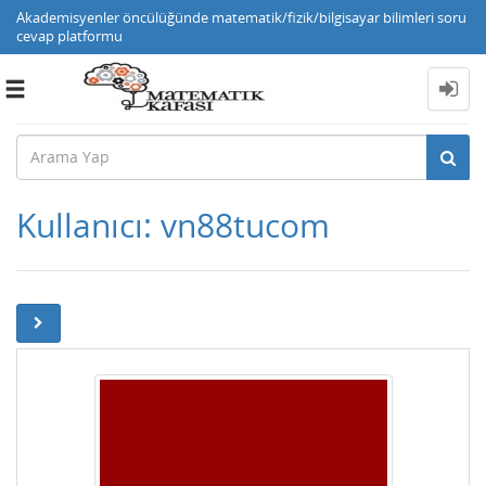
Akademisyenler öncülüğünde matematik/fizik/bilgisayar bilimleri soru
cevap platformu
Toggle
navigation
Kullanıcı: vn88tucom