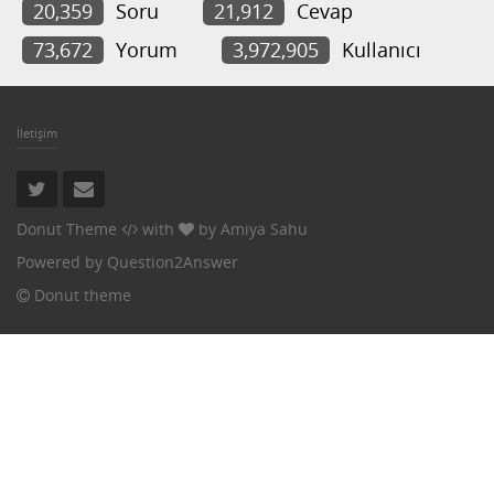
20,359
Soru
21,912
Cevap
73,672
Yorum
3,972,905
Kullanıcı
İletişim
Donut Theme
with
by
Amiya Sahu
Powered by
Question2Answer
Donut theme