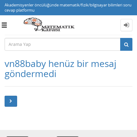
Akademisyenler öncülüğünde matematik/fizik/bilgisayar bilimleri soru
cevap platformu
Toggle
navigation
vn88baby henüz bir mesaj
göndermedi