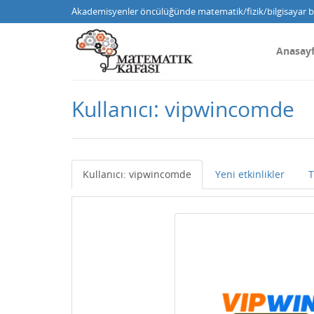
Akademisyenler öncülüğünde matematik/fizik/bilgisayar bi
Anasay
Kullanıcı: vipwincomde
Kullanıcı: vipwincomde
Yeni etkinlikler
T