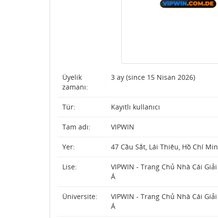
Üyelik
3 ay (since 15 Nisan 2026)
zamanı:
Tür:
Kayıtlı kullanıcı
Tam adı:
VIPWIN
Yer:
47 Cầu Sắt, Lái Thiêu, Hồ Chí Mi
Lise:
VIPWIN - Trang Chủ Nhà Cái Giải
Á
Üniversite:
VIPWIN - Trang Chủ Nhà Cái Giải
Á