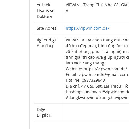
Yüksek
VIPWIN - Trang Chủ Nhà Cái Giải
Lisans ve
Á
Doktora:
Site Adresi:
https://vipwin.com.de/
İlgilendiği
VIPWIN là lựa chọn hàng đầu ch
Alan(lar):
đồ họa đẹp mắt, hiệu ứng âm th
vũ khí phong phú. Trải nghiệm s
tính giải trí cao vừa giúp người 
làm việc căng thẳng.
Website: https://vipwin.com.de/
Email: vipwincomde@gmail.com
Hotline: 0987329643
Địa chỉ: 47 Cầu Sắt, Lái Thiêu, H
Hashtags: #vipwin #vipwincom
#dangkyvipwin #trangchuvipwin
Diğer
Bilgiler: