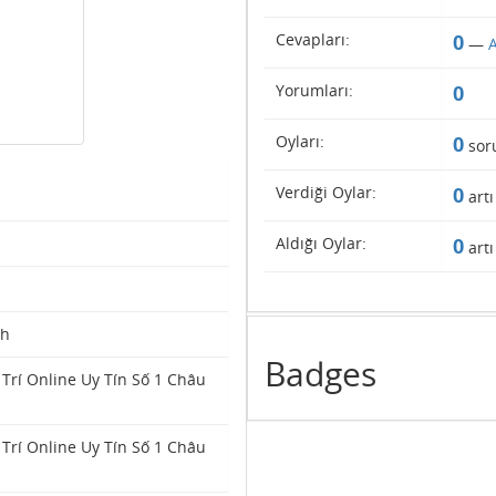
Cevapları:
0
—
A
Yorumları:
0
Oyları:
0
sor
Verdiği Oylar:
0
artı
Aldığı Oylar:
0
artı
nh
Badges
 Trí Online Uy Tín Số 1 Châu
 Trí Online Uy Tín Số 1 Châu