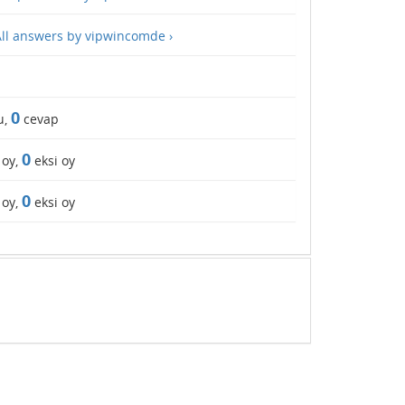
ll answers by vipwincomde ›
0
u,
cevap
0
 oy,
eksi oy
0
 oy,
eksi oy