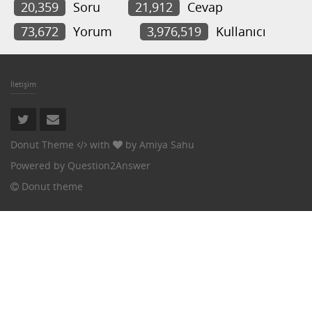
20,359
Soru
21,912
Cevap
73,672
Yorum
3,976,519
Kullanıcı
İletişim
Donut Theme
with
by
Amiya Sahu
Powered by
Question2Answer
Donut theme