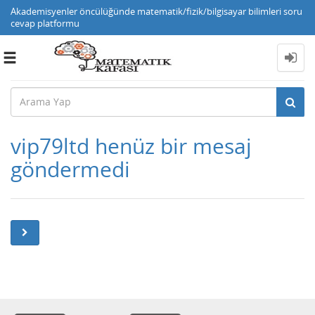
Akademisyenler öncülüğünde matematik/fizik/bilgisayar bilimleri soru
cevap platformu
Toggle
navigation
vip79ltd henüz bir mesaj
göndermedi