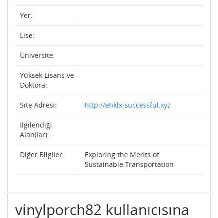
Yer:
Lise:
Üniversite:
Yüksek Lisans ve
Doktora:
Site Adresi:
http://ehklx-successful.xyz
İlgilendiği
Alan(lar):
Diğer Bilgiler:
Exploring the Merits of
Sustainable Transportation
vinylporch82 kullanıcısına