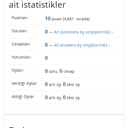
ait istatistikler
Puanları:
10
puan (
4,881
. sırada)
Soruları:
0
—
All questions by vinylporch82 ›
Cevapları:
0
—
All answers by vinylporch82 ›
Yorumları:
0
Oyları:
0
0
soru,
cevap
Verdiği Oylar:
0
0
artı oy,
eksi oy
Aldığı Oylar:
0
0
artı oy,
eksi oy