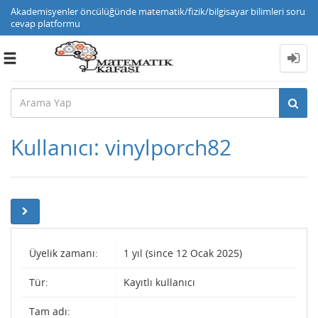
Akademisyenler öncülüğünde matematik/fizik/bilgisayar bilimleri soru
cevap platformu
Toggle
navigation
Kullanıcı: vinylporch82
Üyelik zamanı:
1 yıl (since 12 Ocak 2025)
Tür:
Kayıtlı kullanıcı
Tam adı: