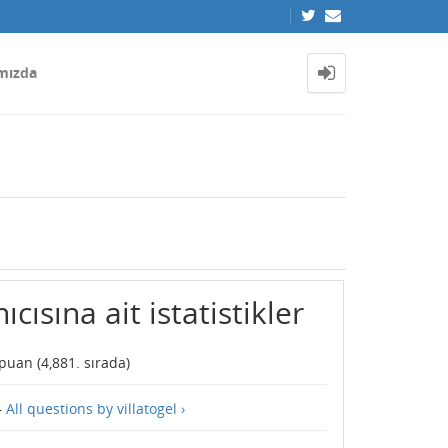
mızda
ıcısına ait istatistikler
puan (
4,881
. sırada)
—
All questions by villatogel ›