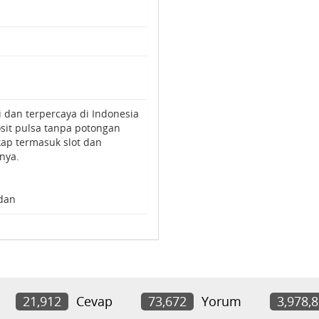
i dan terpercaya di Indonesia
sit pulsa tanpa potongan
kap termasuk slot dan
nya.
edan
21,912
Cevap
73,672
Yorum
3,978,