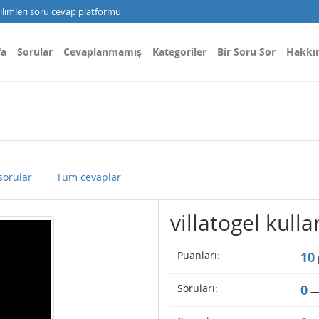
limleri soru cevap platformu
fa
Sorular
Cevaplanmamış
Kategoriler
Bir Soru Sor
Hakkı
sorular
Tüm cevaplar
villatogel kullan
Puanları:
10
Soruları:
0