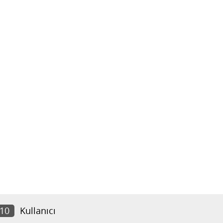
810
Kullanıcı