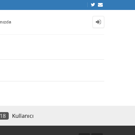
mızda
518
Kullanıcı