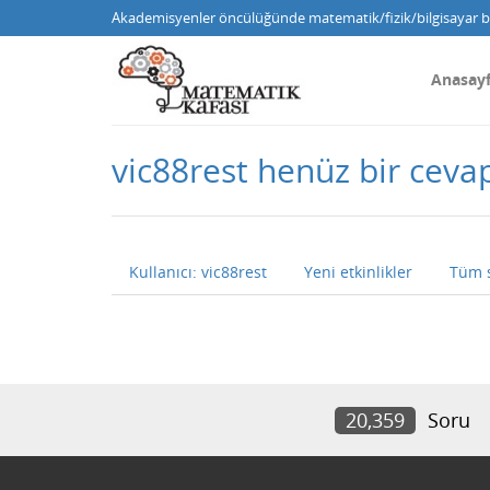
Akademisyenler öncülüğünde matematik/fizik/bilgisayar bi
Anasay
vic88rest henüz bir cev
Kullanıcı: vic88rest
Yeni etkinlikler
Tüm 
20,359
Soru