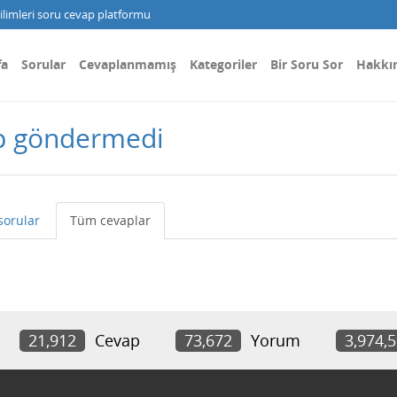
limleri soru cevap platformu
fa
Sorular
Cevaplanmamış
Kategoriler
Bir Soru Sor
Hakkı
ap göndermedi
sorular
Tüm cevaplar
21,912
Cevap
73,672
Yorum
3,974,