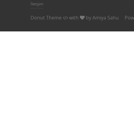
İletişim
Donut Theme
with
by
Amiya Sahu
Pow