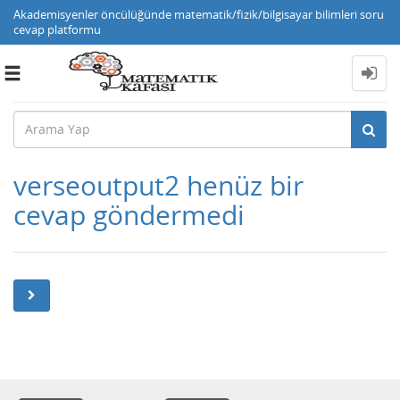
Akademisyenler öncülüğünde matematik/fizik/bilgisayar bilimleri soru
cevap platformu
Toggle
navigation
verseoutput2 henüz bir
cevap göndermedi