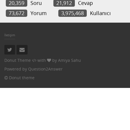
20,359
Soru
21,912
Cevap
73,672
Yorum
3,975,468
Kullanıcı
İletişim
Donut Theme
with
by
Amiya Sahu
Powered by
Question2Answer
Donut theme