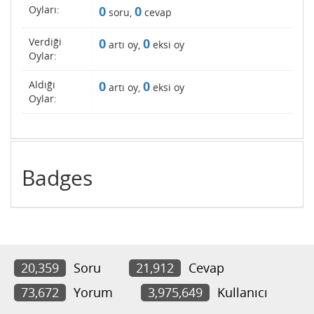
Oyları:
0
0
soru,
cevap
Verdiği
0
0
artı oy,
eksi oy
Oylar:
Aldığı
0
0
artı oy,
eksi oy
Oylar:
Badges
20,359
Soru
21,912
Cevap
73,672
Yorum
3,975,649
Kullanıcı