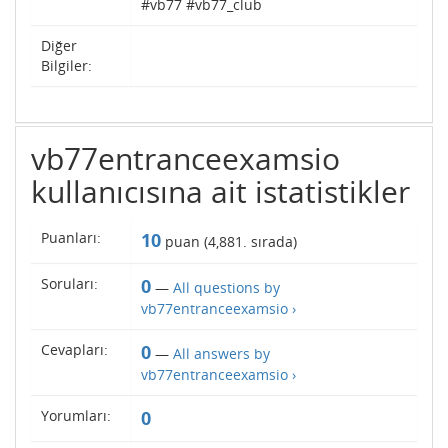
#vb77 #vb77_club
Diğer
Bilgiler:
vb77entranceexamsio
kullanıcısına ait istatistikler
Puanları:
10
puan (
4,881
. sırada)
Soruları:
0
—
All questions by
vb77entranceexamsio ›
Cevapları:
0
—
All answers by
vb77entranceexamsio ›
Yorumları:
0