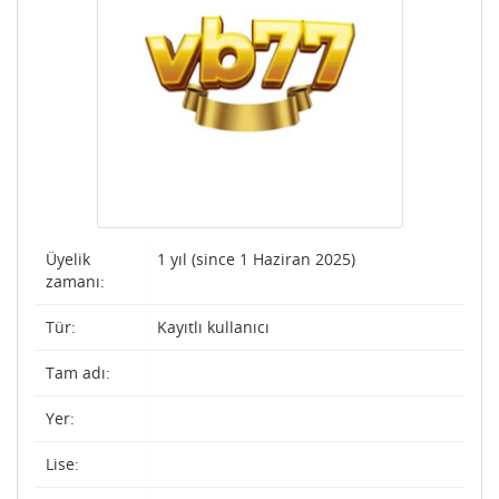
Üyelik
1 yıl (since 1 Haziran 2025)
zamanı:
Tür:
Kayıtlı kullanıcı
Tam adı:
Yer:
Lise: