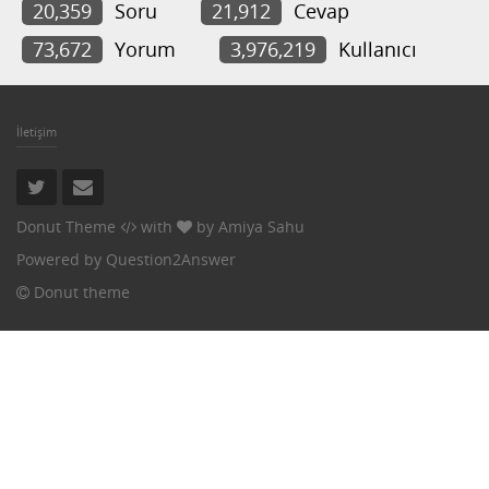
20,359
Soru
21,912
Cevap
73,672
Yorum
3,976,219
Kullanıcı
İletişim
Donut Theme
with
by
Amiya Sahu
Powered by
Question2Answer
Donut theme