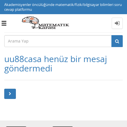
Akademisyenler öncülüğünde matematik/fizik/bilgisayar bilimleri soru
cevap platformu
Toggle
navigation
uu88casa henüz bir mesaj
göndermedi