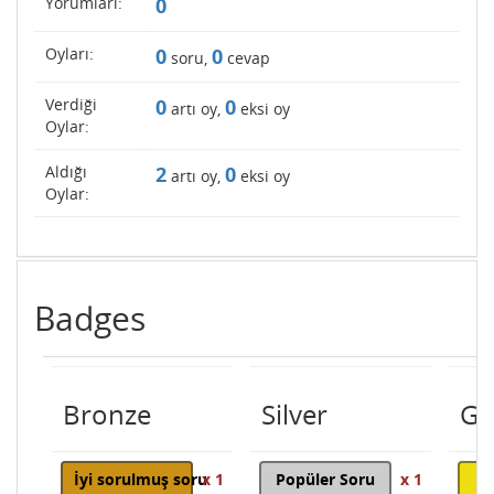
Yorumları:
0
Oyları:
0
0
soru,
cevap
Verdiği
0
0
artı oy,
eksi oy
Oylar:
Aldığı
2
0
artı oy,
eksi oy
Oylar:
Badges
Bronze
Silver
Go
İyi sorulmuş soru
x 1
Popüler Soru
x 1