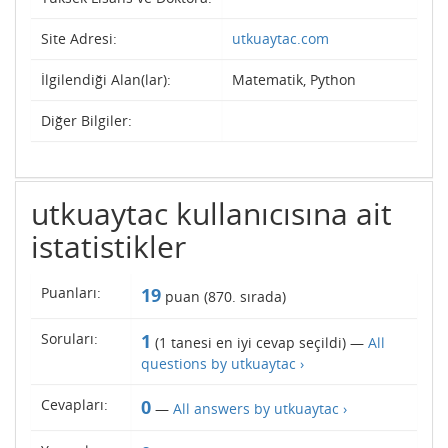
Site Adresi:
utkuaytac.com
İlgilendiği Alan(lar):
Matematik, Python
Diğer Bilgiler:
utkuaytac kullanıcısına ait
istatistikler
Puanları:
19
puan (
870
. sırada)
Soruları:
1
(
1
tanesi en iyi cevap seçildi) —
All
questions by utkuaytac ›
Cevapları:
0
—
All answers by utkuaytac ›