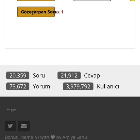
Gözeçarpan Soru
x 1
20,359
Soru
21,912
Cevap
73,672
Yorum
3,979,792
Kullanıcı
İletişim
Donut Theme
with
by
Amiya Sahu