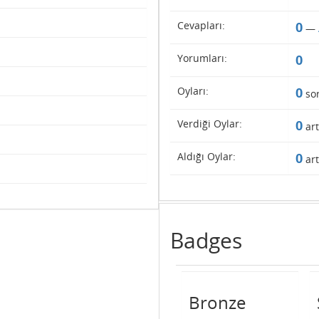
Cevapları:
0
—
Yorumları:
0
Oyları:
0
so
Verdiği Oylar:
0
art
Aldığı Oylar:
0
art
Badges
Bronze