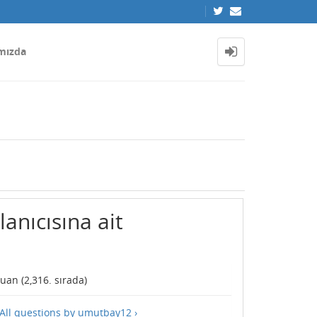
mızda
anıcısına ait
uan (
2,316
. sırada)
All questions by umutbay12 ›