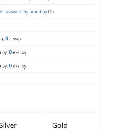
All answers by umutbay12 ›
0
ru,
cevap
0
ı oy,
eksi oy
0
ı oy,
eksi oy
Silver
Gold