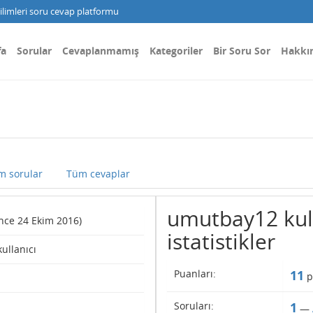
limleri soru cevap platformu
fa
Sorular
Cevaplanmamış
Kategoriler
Bir Soru Sor
Hakkı
m sorular
Tüm cevaplar
umutbay12 kull
since 24 Ekim 2016)
istatistikler
kullanıcı
Puanları:
11
p
Soruları:
1
—