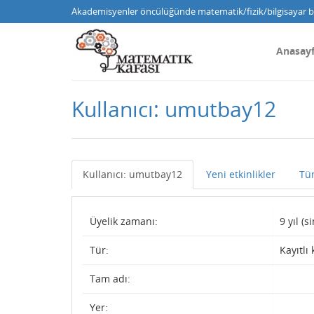
Akademisyenler öncülüğünde matematik/fizik/bilgisayar bi
Anasay
Kullanıcı: umutbay12
Kullanıcı: umutbay12
Yeni etkinlikler
Tü
Üyelik zamanı:
9 yıl (
Tür:
Kayıtlı 
Tam adı:
Yer: