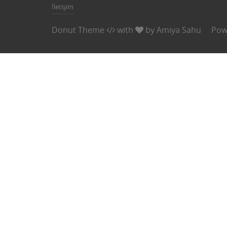
İletişim
Donut Theme
with
by
Amiya Sahu
Pow