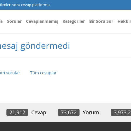
limleri soru cevap platformu
fa
Sorular
Cevaplanmamış
Kategoriler
Bir Soru Sor
Hakkı
mesaj göndermedi
üm sorular
Tüm cevaplar
21,912
Cevap
73,672
Yorum
3,973,