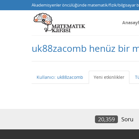
Akademisyenler öncülüğünde matematik/fizik/bilgisayar bi
Anasay
uk88zacomb henüz bir 
Kullanıcı: uk88zacomb
Yeni etkinlikler
T
20,359
Soru