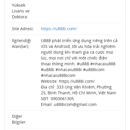
Yüksek
Lisans ve
Doktora:
Site Adresi:
https://u888i.com/
İlgilendiği
U888 phát triển ứng dụng riêng trên cả
Alan(lar):
iOS và Android, tối ưu hóa trải nghiệm
người dùng khi tham gia cá cược mọi
lúc, mọi nơi chỉ với một chiếc điện
thoại thông minh. #u888 #nhacaiu888
#u888i #nhacaiu888i #u888icom
#nhacaiu888icom
Website: https://u888i.com/
Địa chỉ: 333 Ung Văn Khiêm, Phường
25, Bình Thạnh, Hồ Chí Minh, Việt Nam
SĐT: 0903061305
Email: u888icom@gmail.com
Diğer
Bilgiler: