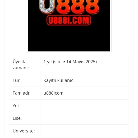
Üyelik
1 yıl (since 14 Mayıs 2025)
zamanı:
Tür:
Kayıtlı kullanıcı
Tam adı:
u888icom
Yer:
Lise:
Üniversite: