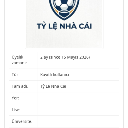
Üyelik
2 ay (since 15 Mayıs 2026)
zamanı:
Tür:
Kayıtlı kullanıcı
Tam adı:
Tỷ Lệ Nhà Cái
Yer:
Lise:
Üniversite: