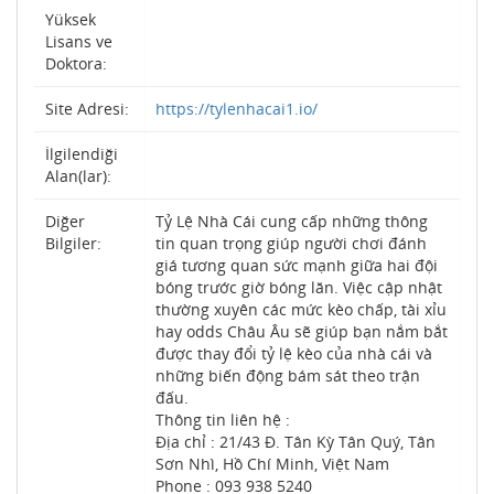
Yüksek
Lisans ve
Doktora:
Site Adresi:
https://tylenhacai1.io/
İlgilendiği
Alan(lar):
Diğer
Tỷ Lệ Nhà Cái cung cấp những thông
Bilgiler:
tin quan trọng giúp người chơi đánh
giá tương quan sức mạnh giữa hai đội
bóng trước giờ bóng lăn. Việc cập nhật
thường xuyên các mức kèo chấp, tài xỉu
hay odds Châu Âu sẽ giúp bạn nắm bắt
được thay đổi tỷ lệ kèo của nhà cái và
những biến động bám sát theo trận
đấu.
Thông tin liên hệ :
Địa chỉ : 21/43 Đ. Tân Kỳ Tân Quý, Tân
Sơn Nhì, Hồ Chí Minh, Việt Nam
Phone : 093 938 5240