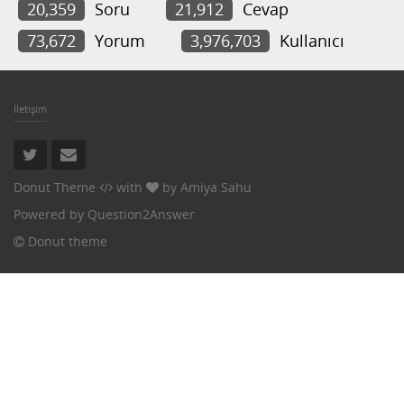
20,359
Soru
21,912
Cevap
73,672
Yorum
3,976,703
Kullanıcı
İletişim
Donut Theme
with
by
Amiya Sahu
Powered by
Question2Answer
Donut theme