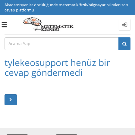
Akademisyenler öncülüğünde matematik/fizik/bilgisayar bilimleri soru
cevap platformu
Toggle
navigation
tylekeosupport henüz bir
cevap göndermedi