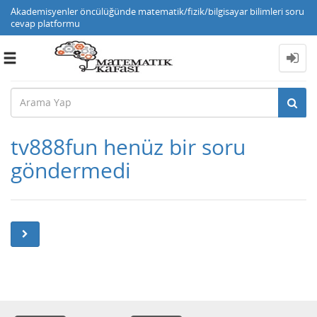
Akademisyenler öncülüğünde matematik/fizik/bilgisayar bilimleri soru
cevap platformu
Toggle
navigation
tv888fun henüz bir soru
göndermedi