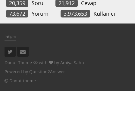
20,359
Soru
21,912
Cevap
73,672
Yorum
3,973,653
Kullanıcı
İletişim
Donut Theme
with
by
Amiya Sahu
Powered by
Question2Answer
Donut theme