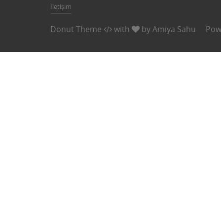
İletişim
Donut Theme
with
by
Amiya Sahu
Pow