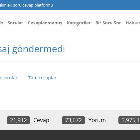
limleri soru cevap platformu
fa
Sorular
Cevaplanmamış
Kategoriler
Bir Soru Sor
Hakkı
saj göndermedi
 sorular
Tüm cevaplar
21,912
Cevap
73,672
Yorum
3,975,