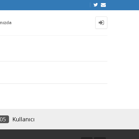
mızda
105
Kullanıcı