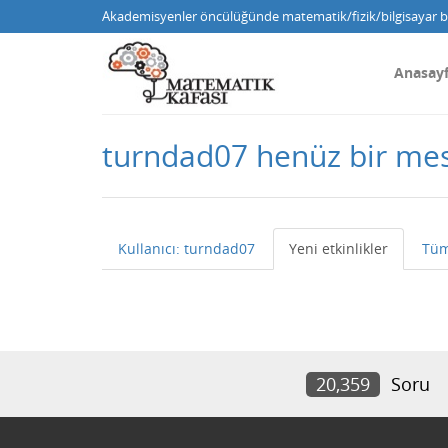
Akademisyenler öncülüğünde matematik/fizik/bilgisayar bi
Anasay
turndad07 henüz bir me
Kullanıcı: turndad07
Yeni etkinlikler
Tüm
20,359
Soru