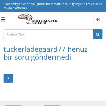
Akademisyenler öncülüğünde matematik/fizik/bilgisayar bilimleri soru
cevap platformu
Toggle
navigation
tuckerladegaard77 henüz
bir soru göndermedi