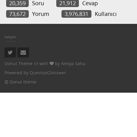
20,359
Soru
21,912
Cevap
73,672
Yorum
3,976,831
Kullanıcı
İletişim
Donut Theme
with
by
Amiya Sahu
Powered by
Question2Answer
Donut theme